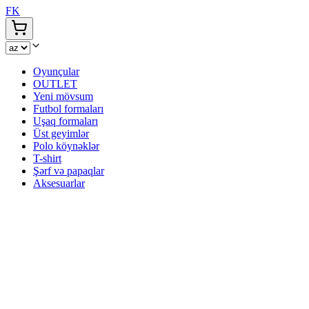
FK
Oyunçular
OUTLET
Yeni mövsum
Futbol formaları
Uşaq formaları
Üst geyimlər
Polo köynəklər
T-shirt
Şərf və papaqlar
Aksesuarlar