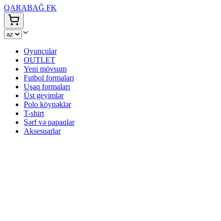
QARABAĞ FK
Oyunçular
OUTLET
Yeni mövsum
Futbol formaları
Uşaq formaları
Üst geyimlər
Polo köynəklər
T-shirt
Şərf və papaqlar
Aksesuarlar