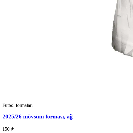
Futbol formaları
2025/26 mövsüm forması, ağ
150 ₼