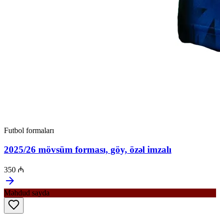
Futbol formaları
2025/26 mövsüm forması, göy, özəl imzalı
350 ₼
Məhdud sayda