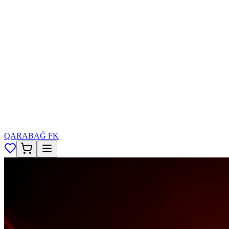
QARABAĞ FK