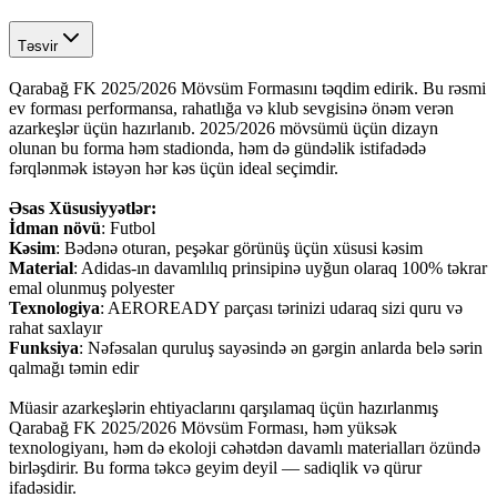
Təsvir
Qarabağ FK 2025/2026 Mövsüm Formasını təqdim edirik. Bu rəsmi
ev forması performansa, rahatlığa və klub sevgisinə önəm verən
azarkeşlər üçün hazırlanıb. 2025/2026 mövsümü üçün dizayn
olunan bu forma həm stadionda, həm də gündəlik istifadədə
fərqlənmək istəyən hər kəs üçün ideal seçimdir.
Əsas Xüsusiyyətlər:
İdman növü
: Futbol
Kəsim
: Bədənə oturan, peşəkar görünüş üçün xüsusi kəsim
Material
: Adidas-ın davamlılıq prinsipinə uyğun olaraq 100% təkrar
emal olunmuş polyester
Texnologiya
: AEROREADY parçası tərinizi udaraq sizi quru və
rahat saxlayır
Funksiya
: Nəfəsalan quruluş sayəsində ən gərgin anlarda belə sərin
qalmağı təmin edir
Müasir azarkeşlərin ehtiyaclarını qarşılamaq üçün hazırlanmış
Qarabağ FK 2025/2026 Mövsüm Forması, həm yüksək
texnologiyanı, həm də ekoloji cəhətdən davamlı materialları özündə
birləşdirir. Bu forma təkcə geyim deyil — sadiqlik və qürur
ifadəsidir.