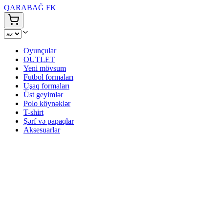
QARABAĞ FK
Oyunçular
OUTLET
Yeni mövsum
Futbol formaları
Uşaq formaları
Üst geyimlər
Polo köynəklər
T-shirt
Şərf və papaqlar
Aksesuarlar