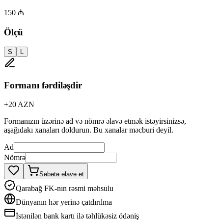
150 ₼
Ölçü
S
L
Formanı fərdiləşdir
+
20
AZN
Formanızın üzərinə ad və nömrə əlavə etmək istəyirsinizsə,
aşağıdakı xanaları doldurun. Bu xanalar məcburi deyil.
Ad
Nömrə
Səbətə əlavə et
Qarabağ FK-nın rəsmi məhsulu
Dünyanın hər yerinə çatdırılma
İstənilən bank kartı ilə təhlükəsiz ödəniş