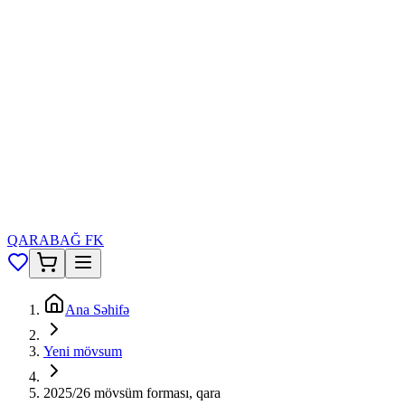
QARABAĞ FK
Ana Səhifə
Yeni mövsum
2025/26 mövsüm forması, qara